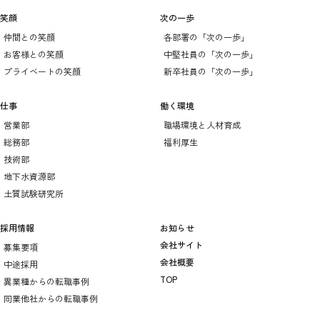
笑顔
次の一歩
仲間との笑顔
各部署の「次の一歩」
お客様との笑顔
中堅社員の「次の一歩」
プライベートの笑顔
新卒社員の「次の一歩」
仕事
働く環境
営業部
職場環境と人材育成
総務部
福利厚生
技術部
地下水資源部
土質試験研究所
採用情報
お知らせ
会社サイト
募集要項
会社概要
中途採用
TOP
異業種からの転職事例
同業他社からの転職事例